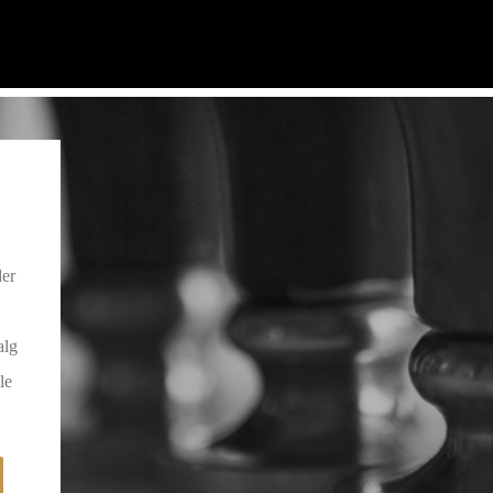
er
alg
le