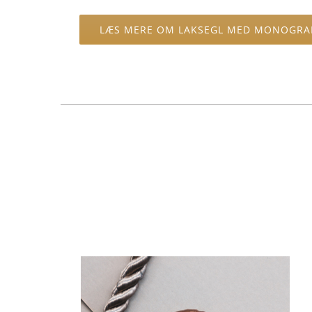
LÆS MERE OM LAKSEGL MED MONOGRA