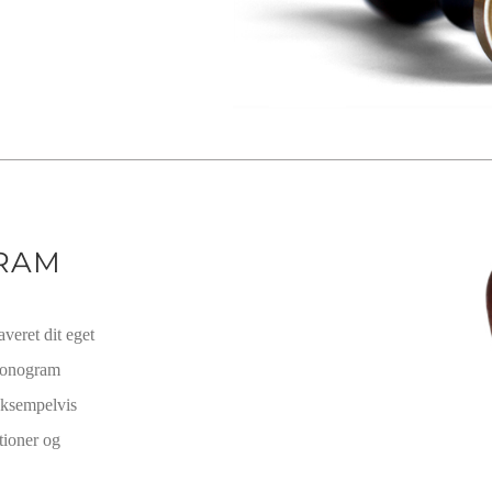
RAM
averet dit eget
monogram
 eksempelvis
tioner og