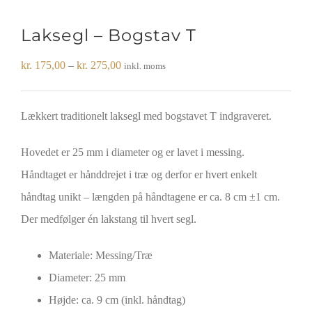
Laksegl – Bogstav T
Prisinterval:
kr.
175,00
–
kr.
275,00
inkl. moms
kr. 175,00
til
Lækkert traditionelt laksegl med bogstavet T indgraveret.
kr. 275,00
Hovedet er 25 mm i diameter og er lavet i messing.
Håndtaget er hånddrejet i træ og derfor er hvert enkelt
håndtag unikt – længden på håndtagene er ca. 8 cm ±1 cm.
Der medfølger én lakstang til hvert segl.
Materiale: Messing/Træ
Diameter: 25 mm
Højde: ca. 9 cm (inkl. håndtag)