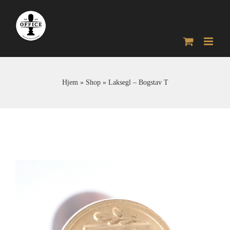
Skip
to
content
Hjem
»
Shop
»
Laksegl – Bogstav T