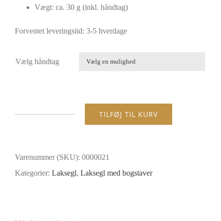
Vægt: ca. 30 g (inkl. håndtag)
Forventet leveringstid: 3-5 hverdage
Vælg håndtag

TILFØJ TIL KURV
Laksegl
-
Bogstav
Varenummer (SKU):
0000021
T
Kategorier:
Laksegl
,
Laksegl med bogstaver
antal