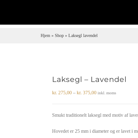
Hjem
»
Shop
»
Laksegl lavendel
Laksegl – Lavendel
Prisinterval:
kr.
275,00
–
kr.
375,00
inkl. moms
kr. 275,00
til
Smukt traditionelt laksegl med motiv af lave
kr. 375,00
Hovedet er 25 mm i diameter og er lavet i me