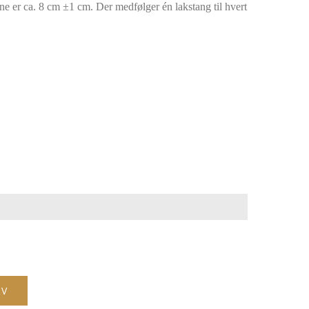
e er ca. 8 cm ±1 cm. Der medfølger én lakstang til hvert

RV