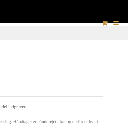
ndel indgraveret.
ssing. Håndtaget er hånddrejet i træ og derfor er hvert