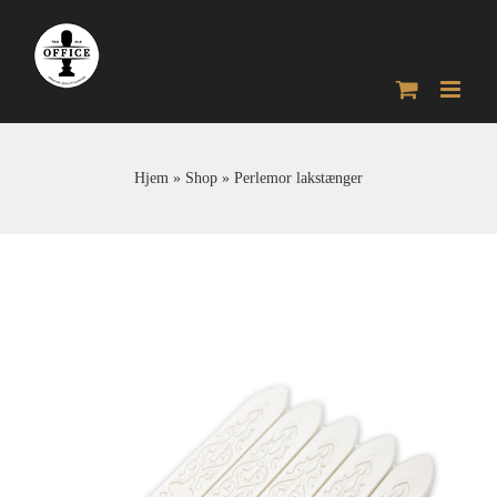
Skip
to
content
Hjem
»
Shop
»
Perlemor lakstænger