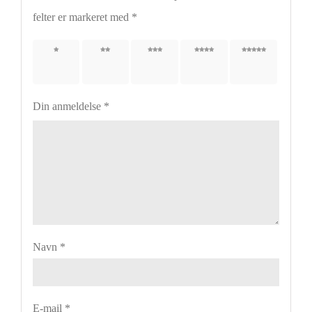
felter er markeret med
*
1 ud af
2 ud af
3 ud af
4 ud af
5 ud af
5
5
5
5
5
stjerner
stjerner
stjerner
stjerner
stjerner
Din anmeldelse
*
Navn
*
E-mail
*