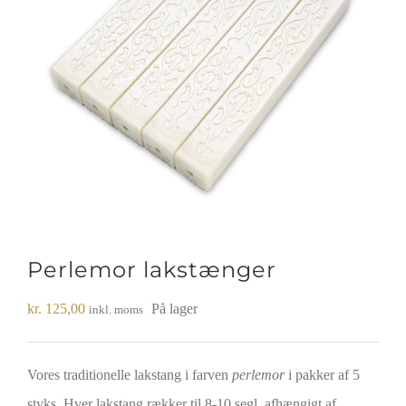
Perlemor lakstænger
kr.
125,00
På lager
inkl. moms
Vores traditionelle lakstang i farven
perlemor
i pakker af 5
styks. Hver lakstang rækker til 8-10 segl, afhængigt af